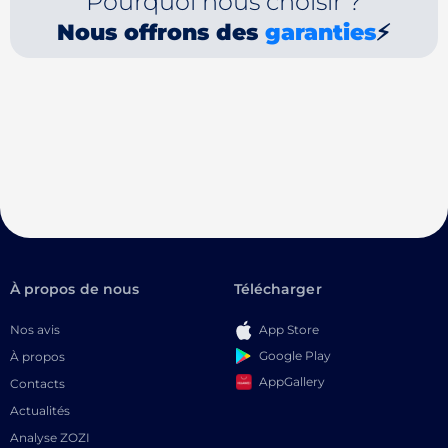
Pourquoi nous choisir ?
Nous offrons des
garanties
⚡
À propos de nous
Télécharger
Nos avis
App Store
Google Play
À propos
AppGallery
Contacts
Actualités
Analyse ZOZI