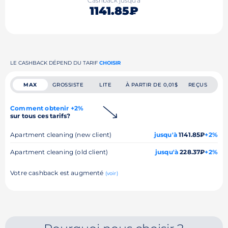
Cashback jusqu'à
1141.85₽
LE CASHBACK DÉPEND DU TARIF
CHOISIR
MAX
GROSSISTE
LITE
À PARTIR DE 0,01$
REÇUS
Comment obtenir +2%
sur tous ces tarifs?
Apartment cleaning (new client)
jusqu'à
1141.85₽
+2%
Apartment cleaning (old client)
jusqu'à
228.37₽
+2%
Votre cashback est augmenté
(voir)