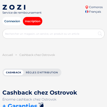
Comoros
Français
Service de remboursement
Connexion
Inscription
Accueil
>
Cashback chez Ostrovok
CASHBACK
RÈGLES D'ATTRIBUTION
Cashback chez Ostrovok
Énorme cashback chez Ostrovok
💣
+ Garanties