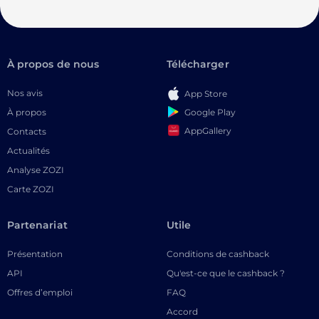
À propos de nous
Télécharger
Nos avis
App Store
Google Play
À propos
AppGallery
Contacts
Actualités
Analyse ZOZI
Carte ZOZI
Partenariat
Utile
Présentation
Conditions de cashback
API
Qu'est-ce que le cashback ?
Offres d’emploi
FAQ
Accord