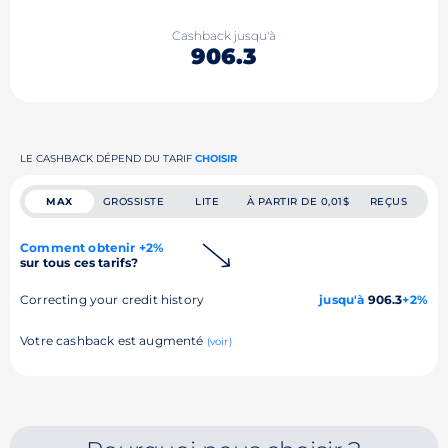
Cashback jusqu'à
906.3
LE CASHBACK DÉPEND DU TARIF
CHOISIR
MAX
GROSSISTE
LITE
À PARTIR DE 0,01$
REÇUS
Comment obtenir +2%
sur tous ces tarifs?
Correcting your credit history
jusqu'à
906.3
+2%
Votre cashback est augmenté
(voir)