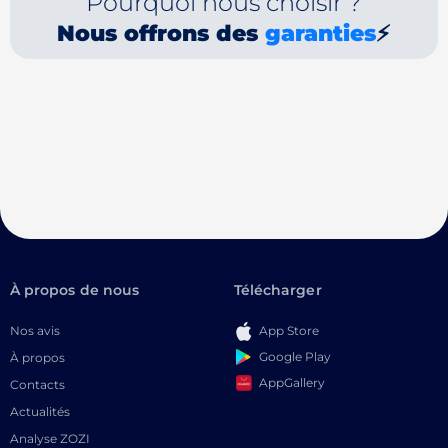
Pourquoi nous choisir ?
Nous offrons des
garanties
⚡
À propos de nous
Télécharger
Nos avis
App Store
Google Play
À propos
AppGallery
Contacts
Actualités
Analyse ZOZI