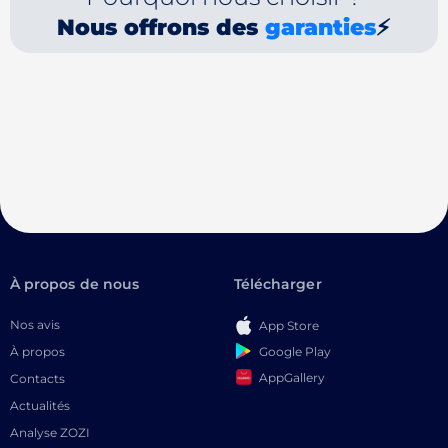
Nous offrons des
garanties
⚡
À propos de nous
Télécharger
Nos avis
App Store
Google Play
À propos
AppGallery
Contacts
Actualités
Analyse ZOZI