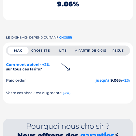
9.06%
LE CASHBACK DÉPEND DU TARIF
CHOISIR
MAX
GROSSISTE
LITE
À PARTIR DE 0,01$
REÇUS
Comment obtenir +2%
sur tous ces tarifs?
Paid order
jusqu'à
9.06%
+2%
Votre cashback est augmenté
(voir)
Pourquoi nous choisir ?
Nous offrons des
garanties
⚡