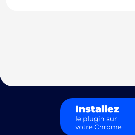
Installez
le plugin sur
votre Chrome