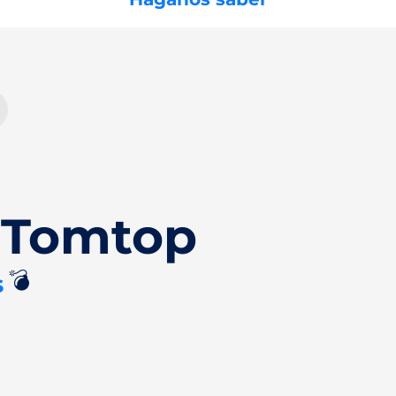
 Tomtop
💣
s