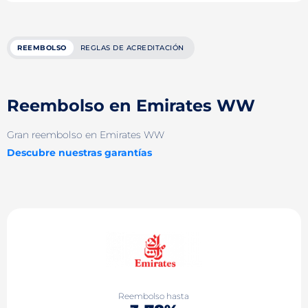
REEMBOLSO
REGLAS DE ACREDITACIÓN
Reembolso en Emirates WW
Gran reembolso en Emirates WW
Descubre nuestras garantías
Reembolso hasta