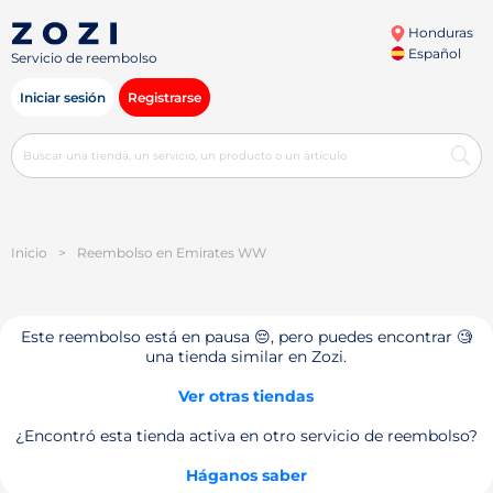
Honduras
Español
Servicio de reembolso
Iniciar sesión
Registrarse
Inicio
>
Reembolso en Emirates WW
Este reembolso está en pausa 😔, pero puedes encontrar 🧐
una tienda similar en Zozi.
Ver otras tiendas
¿Encontró esta tienda activa en otro servicio de reembolso?
Háganos saber