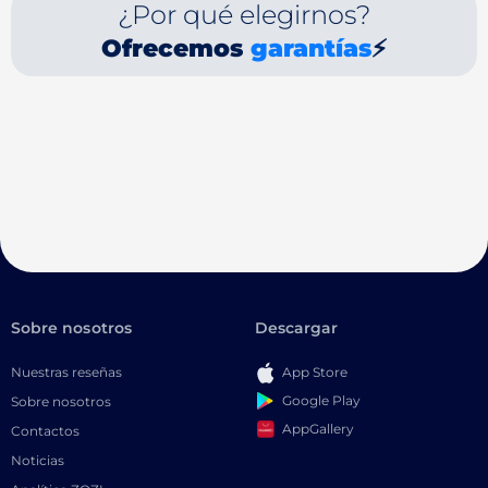
¿Por qué elegirnos?
Ofrecemos
garantías
⚡
Sobre nosotros
Descargar
Nuestras reseñas
App Store
Google Play
Sobre nosotros
AppGallery
Contactos
Noticias