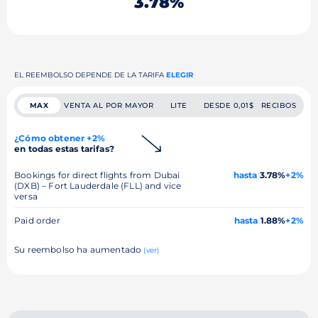
3.78%
EL REEMBOLSO DEPENDE DE LA TARIFA
ELEGIR
MAX
VENTA AL POR MAYOR
LITE
DESDE 0,01$
RECIBOS
¿Cómo obtener +2%
en todas estas tarifas?
Bookings for direct flights from Dubai
hasta
3.78%
+2%
(DXB) – Fort Lauderdale (FLL) and vice
versa
Paid order
hasta
1.88%
+2%
Su reembolso ha aumentado
(ver)