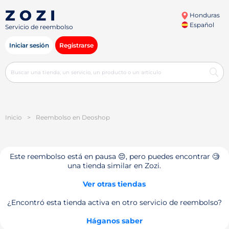
Honduras
Español
Servicio de reembolso
Iniciar sesión
Registrarse
Inicio
>
Reembolso en Deoshop
Este reembolso está en pausa 😔, pero puedes encontrar 🧐
una tienda similar en Zozi.
Ver otras tiendas
¿Encontró esta tienda activa en otro servicio de reembolso?
Háganos saber