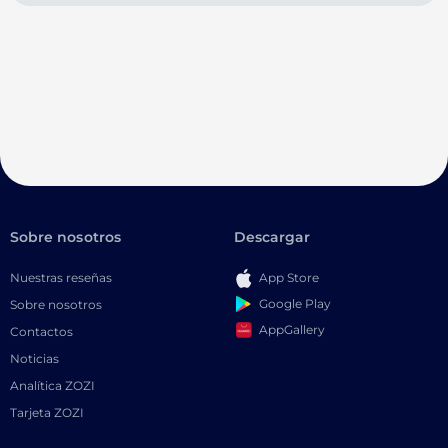
Sobre nosotros
Descargar
Nuestras reseñas
App Store
Google Play
Sobre nosotros
AppGallery
Contactos
Noticias
Analítica ZOZI
Tarjeta ZOZI