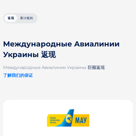
返现
累计规则
Международные Авиалинии
Украины 返现
Международные Авиалинии Украины 巨额返现
了解我们的保证