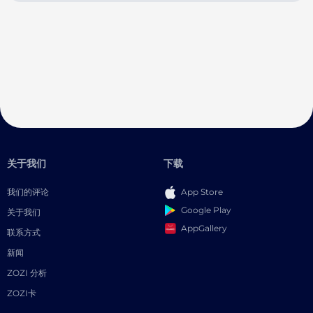
关于我们
下载
我们的评论
App Store
Google Play
关于我们
AppGallery
联系方式
新闻
ZOZI 分析
ZOZI卡