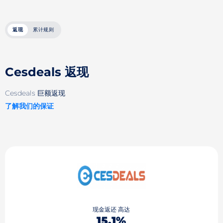
返现
累计规则
Cesdeals 返现
Cesdeals 巨额返现
了解我们的保证
现金返还 高达
15.1%