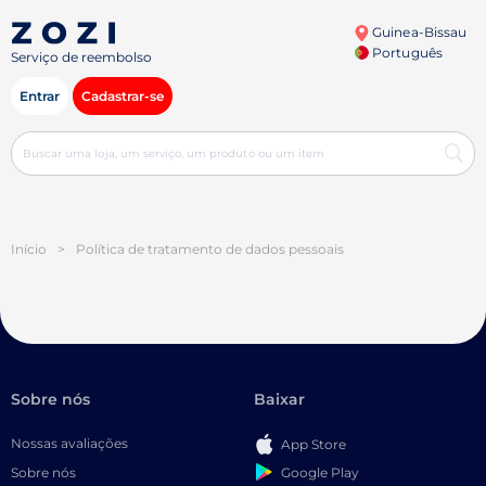
Guinea-Bissau
Português
Serviço de reembolso
Entrar
Cadastrar-se
Início
>
Política de tratamento de dados pessoais
Sobre nós
Baixar
Nossas avaliações
App Store
Google Play
Sobre nós