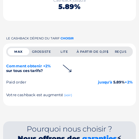
Cashback jusqu'à
5.89%
LE CASHBACK DÉPEND DU TARIF
CHOISIR
MAX
GROSSISTE
LITE
À PARTIR DE 0,01$
REÇUS
Comment obtenir +2%
sur tous ces tarifs?
Paid order
jusqu'à
5.89%
+2%
Votre cashback est augmenté
(voir)
Pourquoi nous choisir ?
Nous offrons des
garanties
⚡