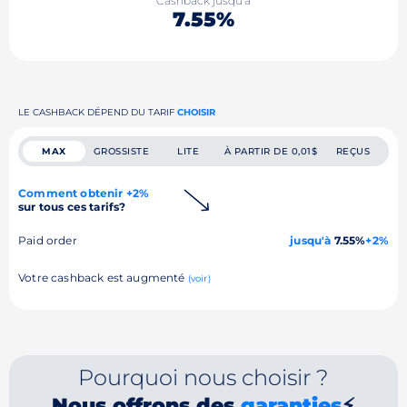
Cashback jusqu'à
7.55%
LE CASHBACK DÉPEND DU TARIF
CHOISIR
MAX
GROSSISTE
LITE
À PARTIR DE 0,01$
REÇUS
Comment obtenir +2%
sur tous ces tarifs?
Paid order
jusqu'à
7.55%
+2%
Votre cashback est augmenté
(voir)
Pourquoi nous choisir ?
Nous offrons des
garanties
⚡