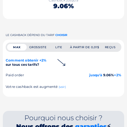
Cashback jusqu'à
9.06%
LE CASHBACK DÉPEND DU TARIF
CHOISIR
MAX
GROSSISTE
LITE
À PARTIR DE 0,01$
REÇUS
Comment obtenir +2%
sur tous ces tarifs?
Paid order
jusqu'à
9.06%
+2%
Votre cashback est augmenté
(voir)
Pourquoi nous choisir ?
Nous offrons des
garanties
⚡