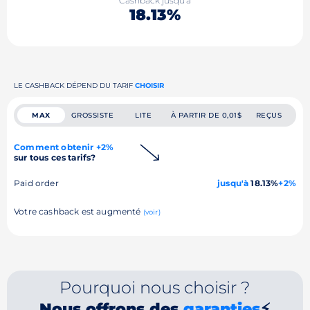
Cashback jusqu'à
18.13%
LE CASHBACK DÉPEND DU TARIF
CHOISIR
MAX
GROSSISTE
LITE
À PARTIR DE 0,01$
REÇUS
Comment obtenir +2%
sur tous ces tarifs?
Paid order
jusqu'à
18.13%
+2%
Votre cashback est augmenté
(voir)
Pourquoi nous choisir ?
Nous offrons des
garanties
⚡