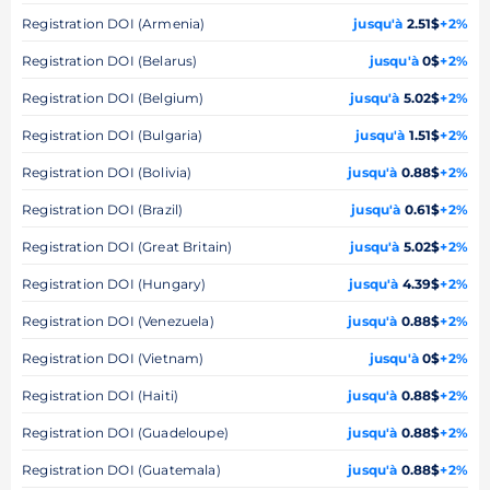
Registration DOI (Armenia)
jusqu'à
2.51$
+2%
Registration DOI (Belarus)
jusqu'à
0$
+2%
Registration DOI (Belgium)
jusqu'à
5.02$
+2%
Registration DOI (Bulgaria)
jusqu'à
1.51$
+2%
Registration DOI (Bolivia)
jusqu'à
0.88$
+2%
Registration DOI (Brazil)
jusqu'à
0.61$
+2%
Registration DOI (Great Britain)
jusqu'à
5.02$
+2%
Registration DOI (Hungary)
jusqu'à
4.39$
+2%
Registration DOI (Venezuela)
jusqu'à
0.88$
+2%
Registration DOI (Vietnam)
jusqu'à
0$
+2%
Registration DOI (Haiti)
jusqu'à
0.88$
+2%
Registration DOI (Guadeloupe)
jusqu'à
0.88$
+2%
Registration DOI (Guatemala)
jusqu'à
0.88$
+2%