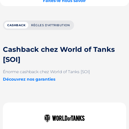
Faites-le nous savoir
CASHBACK
RÈGLES D'ATTRIBUTION
Cashback chez World of Tanks
[SOI]
Énorme cashback chez World of Tanks [SOI]
Découvrez nos garanties