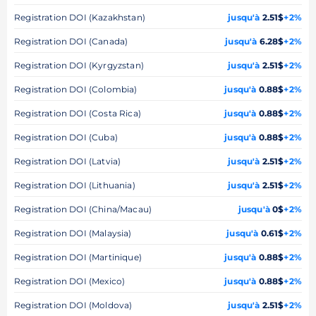
Registration DOI (Kazakhstan)
jusqu'à
2.51$
+2%
Registration DOI (Canada)
jusqu'à
6.28$
+2%
Registration DOI (Kyrgyzstan)
jusqu'à
2.51$
+2%
Registration DOI (Colombia)
jusqu'à
0.88$
+2%
Registration DOI (Costa Rica)
jusqu'à
0.88$
+2%
Registration DOI (Cuba)
jusqu'à
0.88$
+2%
Registration DOI (Latvia)
jusqu'à
2.51$
+2%
Registration DOI (Lithuania)
jusqu'à
2.51$
+2%
Registration DOI (China/Macau)
jusqu'à
0$
+2%
Registration DOI (Malaysia)
jusqu'à
0.61$
+2%
Registration DOI (Martinique)
jusqu'à
0.88$
+2%
Registration DOI (Mexico)
jusqu'à
0.88$
+2%
Registration DOI (Moldova)
jusqu'à
2.51$
+2%