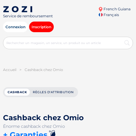
French Guiana
Français
Service de remboursement
Connexion
Inscription
Accueil
>
Cashback chez Omio
CASHBACK
RÈGLES D'ATTRIBUTION
Cashback chez Omio
Énorme cashback chez Omio
💣
+ Garanties