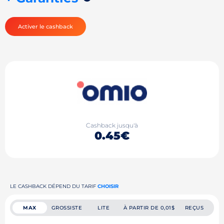
Activer le cashback
Cashback jusqu'à
0.45€
LE CASHBACK DÉPEND DU TARIF
CHOISIR
MAX
GROSSISTE
LITE
À PARTIR DE 0,01$
REÇUS