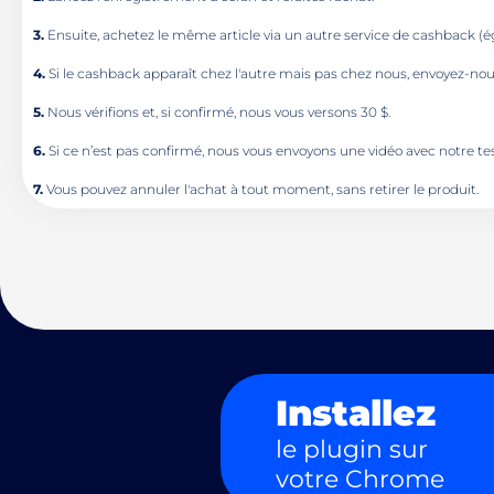
3.
Ensuite, achetez le même article via un autre service de cashback (
4.
Si le cashback apparaît chez l'autre mais pas chez nous, envoyez-nous
5.
Nous vérifions et, si confirmé, nous vous versons 30 $.
6.
Si ce n’est pas confirmé, nous vous envoyons une vidéo avec notre tes
7.
Vous pouvez annuler l'achat à tout moment, sans retirer le produit.
Installez
le plugin sur
votre Chrome