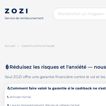
Service de remboursement
Accueil
>
Garanti contre la fraude
👮Réduisez les risques et l'anxiété — no
Seul ZOZI offre une garantie financière contre le vol et l
💪Comment faire valoir la garantie si le cashback ne s'est 
1.
Annulez l'achat.
2.
Lancez l'enregistrement d'écran et refaites l'achat.