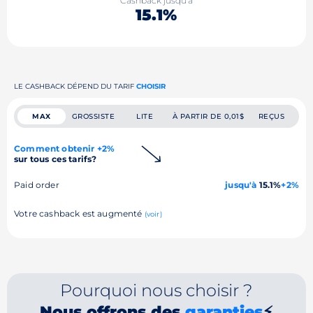
Cashback jusqu'à
15.1%
LE CASHBACK DÉPEND DU TARIF
CHOISIR
MAX
GROSSISTE
LITE
À PARTIR DE 0,01$
REÇUS
Comment obtenir +2%
sur tous ces tarifs?
Paid order
jusqu'à
15.1%
+2%
Votre cashback est augmenté
(voir)
Pourquoi nous choisir ?
Nous offrons des
garanties
⚡