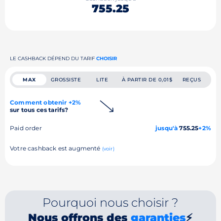
755.25
LE CASHBACK DÉPEND DU TARIF
CHOISIR
MAX
GROSSISTE
LITE
À PARTIR DE 0,01$
REÇUS
Comment obtenir +2%
sur tous ces tarifs?
Paid order
jusqu'à
755.25
+2%
Votre cashback est augmenté
(voir)
Pourquoi nous choisir ?
Nous offrons des
garanties
⚡