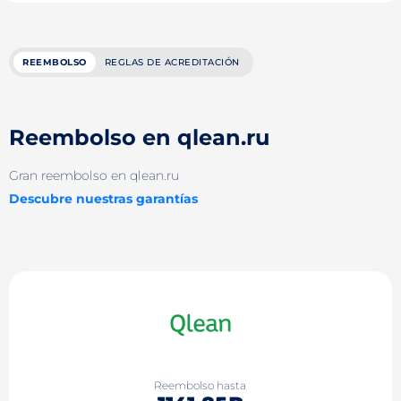
REEMBOLSO
REGLAS DE ACREDITACIÓN
Reembolso en qlean.ru
Gran reembolso en qlean.ru
Descubre nuestras garantías
Reembolso hasta