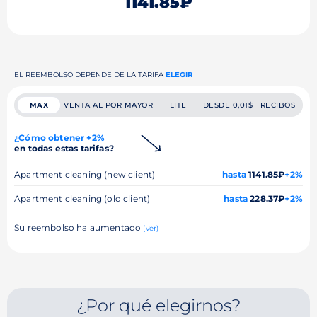
1141.85₽
EL REEMBOLSO DEPENDE DE LA TARIFA
ELEGIR
MAX
VENTA AL POR MAYOR
LITE
DESDE 0,01$
RECIBOS
¿Cómo obtener +2%
en todas estas tarifas?
Apartment cleaning (new client)
hasta
1141.85₽
+2%
Apartment cleaning (old client)
hasta
228.37₽
+2%
Su reembolso ha aumentado
(ver)
¿Por qué elegirnos?