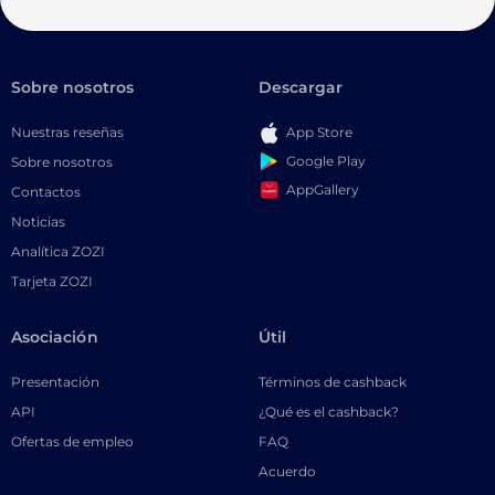
Sobre nosotros
Descargar
Nuestras reseñas
App Store
Google Play
Sobre nosotros
AppGallery
Contactos
Noticias
Analítica ZOZI
Tarjeta ZOZI
Asociación
Útil
Presentación
Términos de cashback
API
¿Qué es el cashback?
Ofertas de empleo
FAQ
Acuerdo