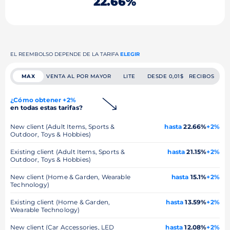
22.66%
EL REEMBOLSO DEPENDE DE LA TARIFA
ELEGIR
MAX
VENTA AL POR MAYOR
LITE
DESDE 0,01$
RECIBOS
¿Cómo obtener +2%
en todas estas tarifas?
New client (Adult Items, Sports &
hasta
22.66%
+2%
Outdoor, Toys & Hobbies)
Existing client (Adult Items, Sports &
hasta
21.15%
+2%
Outdoor, Toys & Hobbies)
New client (Home & Garden, Wearable
hasta
15.1%
+2%
Technology)
Existing client (Home & Garden,
hasta
13.59%
+2%
Wearable Technology)
New client (Car Accessories, LED
hasta
12.08%
+2%