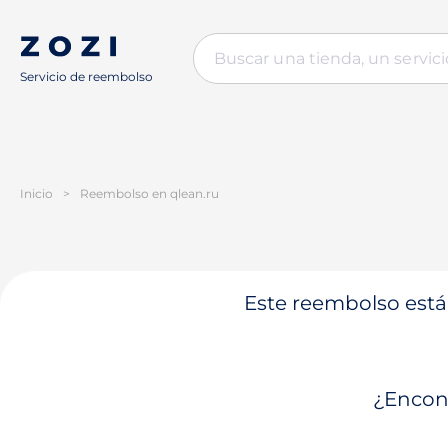
Servicio de reembolso
Inicio
>
Reembolso en qlean.ru
Este reembolso está 
¿Encont