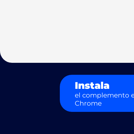
Instala
el complemento e
Chrome