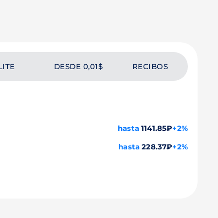
LITE
DESDE 0,01$
RECIBOS
hasta
1141.85₽
+2%
hasta
228.37₽
+2%