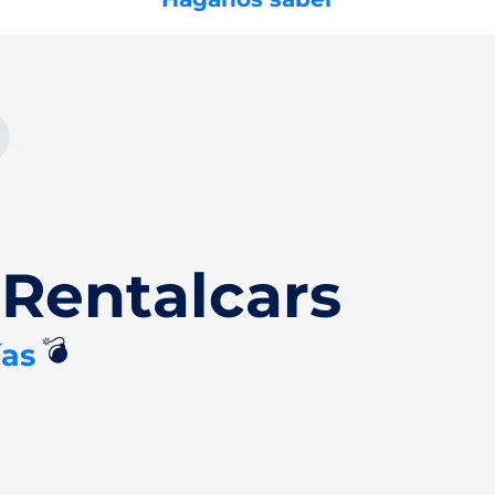
Rentalcars
💣
ías