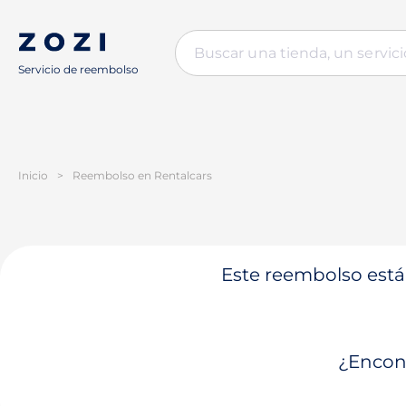
Servicio de reembolso
Inicio
>
Reembolso en Rentalcars
Este reembolso está 
¿Encont