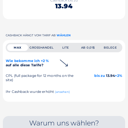
Cashback bis zu
13.94
CASHBACK HÄNGT VOM TARIF AB
WÄHLEN
MAX
GROSSHANDEL
LITE
AB 0,01$
BELEGE
Wie bekomme ich +2 %
auf alle diese Tarife?
CPL (full package for 12 months on the
bis zu
13.94
+2%
site)
Ihr Cashback wurde erhöht
(ansehen)
Warum uns wählen?