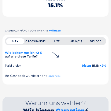
Cashback bis zu
15.1%
CASHBACK HÄNGT VOM TARIF AB
WÄHLEN
MAX
GROSSHANDEL
LITE
AB 0,01$
BELEGE
Wie bekomme ich +2 %
auf alle diese Tarife?
Paid order
bis zu
15.1%
+2%
Ihr Cashback wurde erhöht
(ansehen)
Warum uns wählen?
Wir bieten
Garantien
⚡