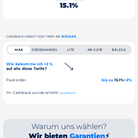
15.1%
CASHBACK HÄNGT VOM TARIF AB
WÄHLEN
MAX
GROSSHANDEL
LITE
AB 0,01$
BELEGE
Wie bekomme ich +2 %
auf alle diese Tarife?
Paid order
bis zu
15.1%
+2%
Ihr Cashback wurde erhöht
(ansehen)
Warum uns wählen?
Wir bieten
Garantien
⚡