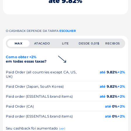
até 9.82%
O CASHBACK DEPENDE DA TARIFA
ESCOLHER
MAX
ATACADO
LITE
DESDE 0,01$
RECIBOS
Como obter +2%
em todas essas taxas?
Paid Order (all countries except CA, US,
até
9.82%
+2%
UK)
Paid Order (Japan, South Korea)
até
9.82%
+2%
Paid order (ESSENTIALS brand items)
até
9.82%
+2%
Paid Order (CA)
até
0%
+2%
Paid order (ESSENTIALS brand items)
até
0%
+2%
Seu cashback foi aumentado
(ver)