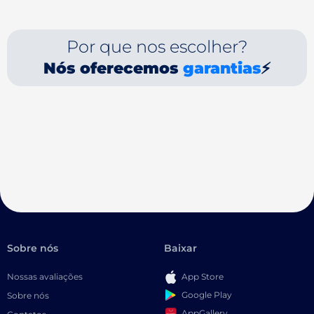
Por que nos escolher?
Nós oferecemos
garantias
⚡
Sobre nós
Baixar
Nossas avaliações
App Store
Google Play
Sobre nós
AppGallery