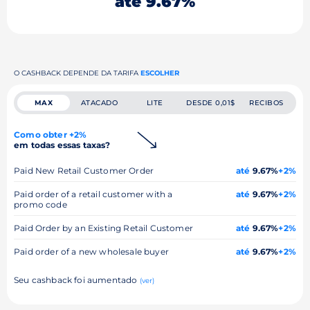
até 9.67%
O CASHBACK DEPENDE DA TARIFA
ESCOLHER
MAX
ATACADO
LITE
DESDE 0,01$
RECIBOS
Como obter +2%
em todas essas taxas?
Paid New Retail Customer Order
até
9.67%
+2%
Paid order of a retail customer with a
até
9.67%
+2%
promo code
Paid Order by an Existing Retail Customer
até
9.67%
+2%
Paid order of a new wholesale buyer
até
9.67%
+2%
Seu cashback foi aumentado
(ver)