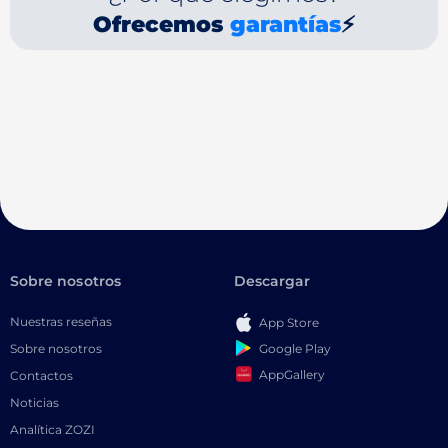
Ofrecemos
garantías
⚡
Sobre nosotros
Descargar
Nuestras reseñas
App Store
Google Play
Sobre nosotros
AppGallery
Contactos
Noticias
Analítica ZOZI