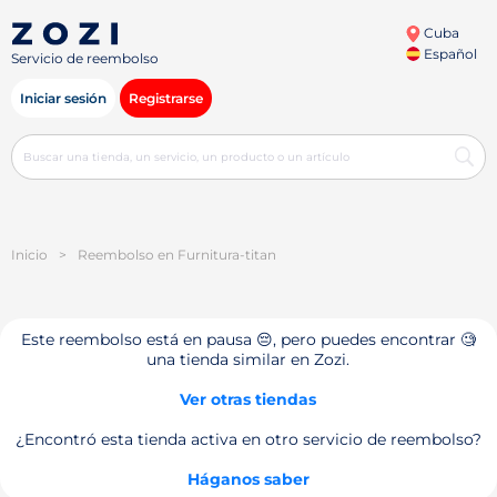
Cuba
Español
Servicio de reembolso
Iniciar sesión
Registrarse
Inicio
>
Reembolso en Furnitura-titan
Este reembolso está en pausa 😔, pero puedes encontrar 🧐
una tienda similar en Zozi.
Ver otras tiendas
¿Encontró esta tienda activa en otro servicio de reembolso?
Háganos saber