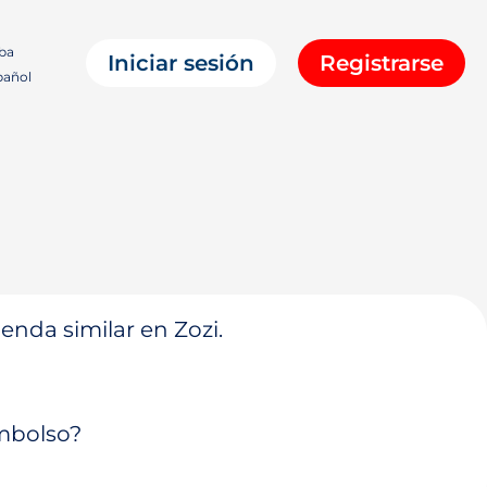
ba
Iniciar sesión
Registrarse
añol
enda similar en Zozi.
embolso?