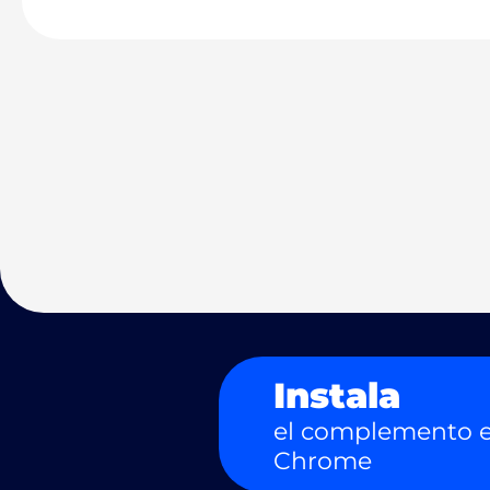
Instala
el complemento e
Chrome