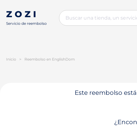
Servicio de reembolso
Inicio
>
Reembolso en EnglishDom
Este reembolso está 
¿Encont