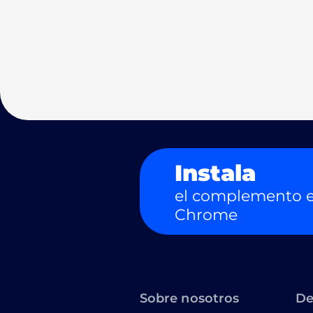
Instala
el complemento e
Chrome
Sobre nosotros
De