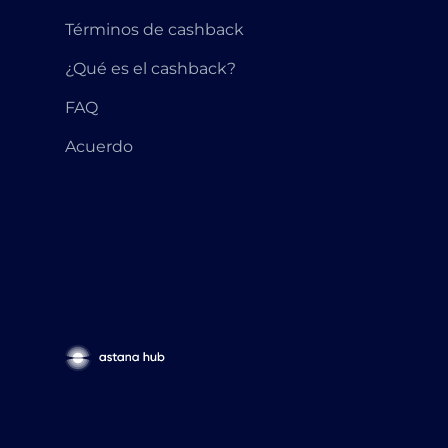
Términos de cashback
¿Qué es el cashback?
FAQ
Acuerdo