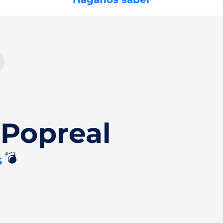
Popreal
💣
s