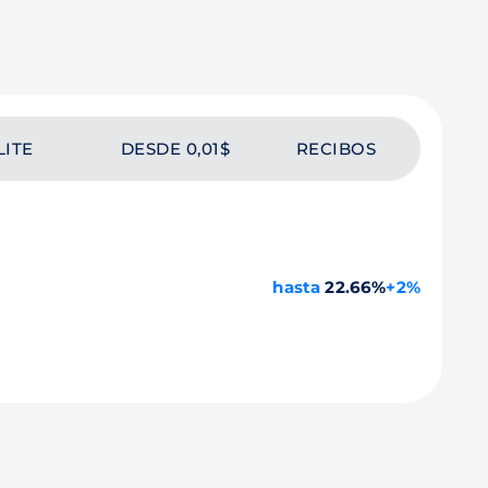
LITE
DESDE 0,01$
RECIBOS
hasta
22.66%
+2%