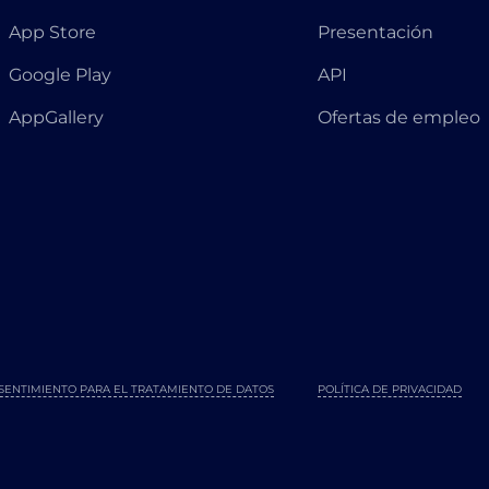
App Store
Presentación
Google Play
API
AppGallery
Ofertas de empleo
SENTIMIENTO PARA EL TRATAMIENTO DE DATOS
POLÍTICA DE PRIVACIDAD