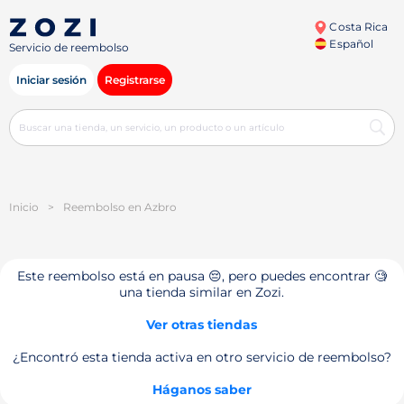
Costa Rica
Español
Servicio de reembolso
Iniciar sesión
Registrarse
Inicio
>
Reembolso en Azbro
Este reembolso está en pausa 😔, pero puedes encontrar 🧐
una tienda similar en Zozi.
Ver otras tiendas
¿Encontró esta tienda activa en otro servicio de reembolso?
Háganos saber