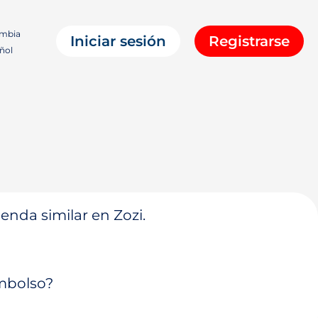
mbia
Iniciar sesión
Registrarse
ñol
enda similar en Zozi.
embolso?