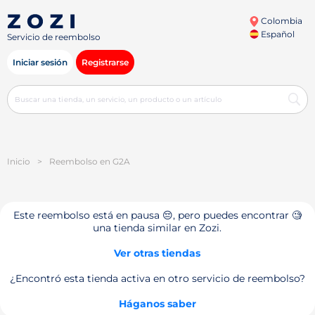
Colombia
Español
Servicio de reembolso
Iniciar sesión
Registrarse
Inicio
>
Reembolso en G2A
Este reembolso está en pausa 😔, pero puedes encontrar 🧐
una tienda similar en Zozi.
Ver otras tiendas
¿Encontró esta tienda activa en otro servicio de reembolso?
Háganos saber