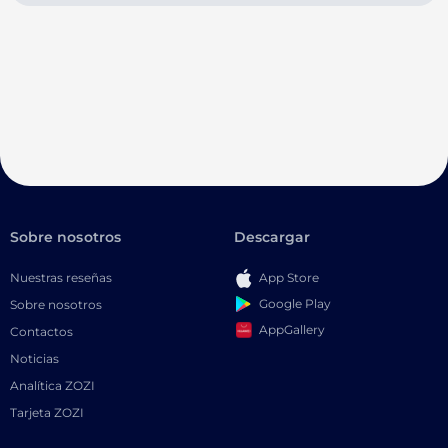
Sobre nosotros
Descargar
Nuestras reseñas
App Store
Google Play
Sobre nosotros
AppGallery
Contactos
Noticias
Analítica ZOZI
Tarjeta ZOZI