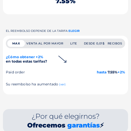
7.55%
EL REEMBOLSO DEPENDE DE LA TARIFA
ELEGIR
MAX
VENTA AL POR MAYOR
LITE
DESDE 0,01$
RECIBOS
¿Cómo obtener +2%
en todas estas tarifas?
Paid order
hasta
7.55%
+2%
Su reembolso ha aumentado
(ver)
¿Por qué elegirnos?
Ofrecemos
garantías
⚡