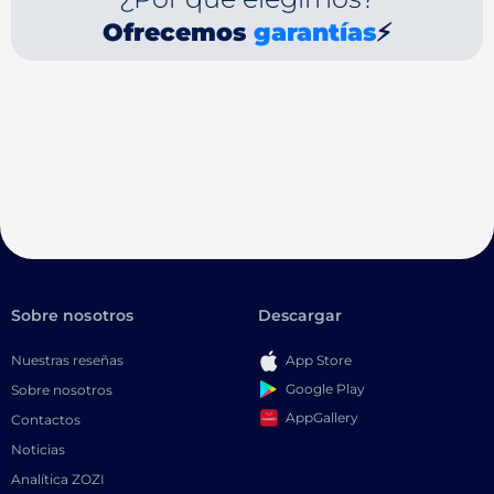
Ofrecemos
garantías
⚡
Sobre nosotros
Descargar
Nuestras reseñas
App Store
Google Play
Sobre nosotros
AppGallery
Contactos
Noticias
Analítica ZOZI