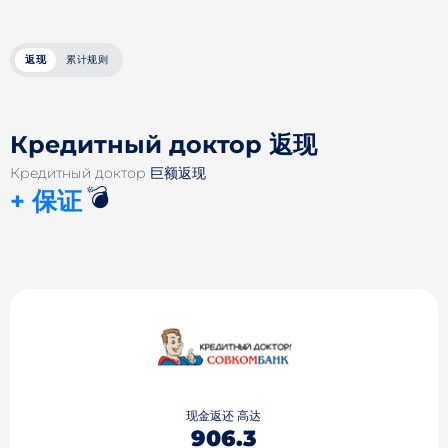
返现
累计规则
Кредитный доктор 返现
Кредитный доктор 巨额返现
💣
+ 保证
现金返还 高达
906.3