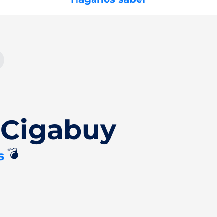
 Cigabuy
💣
s