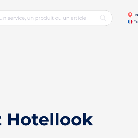
Iv
Fr
 Hotellook