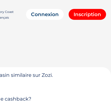
ory Coast
Connexion
Inscription
ançais
in similaire sur Zozi.
 de cashback?