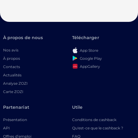
À propos de nous
Télécharger
Nos avis
App Store
Google Play
À propos
AppGallery
Contacts
Actualités
Analyse ZOZI
Carte ZOZI
Partenariat
Utile
Présentation
Conditions de cashback
API
Qu'est-ce que le cashback ?
Offres d’emploi
FAQ