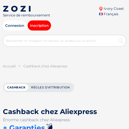
Ivory Coast
Français
Service de remboursement
Connexion
Inscription
Accueil
>
Cashback chez Aliexpress
CASHBACK
RÈGLES D'ATTRIBUTION
Cashback chez Aliexpress
Énorme cashback chez Aliexpress
💣
+ Garanties