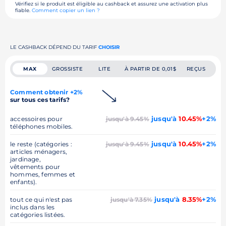
Vérifiez si le produit est éligible au cashback et assurez une activation plus
fiable.
Comment copier un lien ?
LE CASHBACK DÉPEND DU TARIF
CHOISIR
MAX
GROSSISTE
LITE
À PARTIR DE 0,01$
REÇUS
Comment obtenir +2%
sur tous ces tarifs?
jusqu'à
10.45%
+2%
accessoires pour
jusqu'à 9.45%
téléphones mobiles.
jusqu'à
10.45%
+2%
le reste (catégories :
jusqu'à 9.45%
articles ménagers,
jardinage,
vêtements pour
hommes, femmes et
enfants).
jusqu'à
8.35%
+2%
tout ce qui n'est pas
jusqu'à 7.35%
inclus dans les
catégories listées.