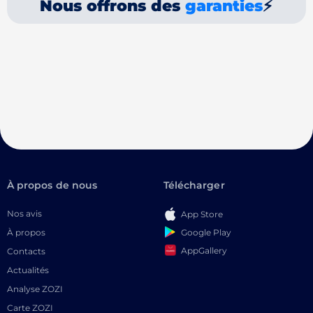
Nous offrons des
garanties
⚡
À propos de nous
Télécharger
Nos avis
App Store
Google Play
À propos
AppGallery
Contacts
Actualités
Analyse ZOZI
Carte ZOZI