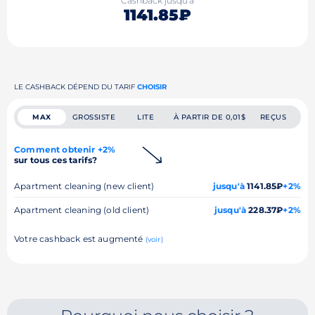
Cashback jusqu'à
1141.85₽
LE CASHBACK DÉPEND DU TARIF
CHOISIR
MAX
GROSSISTE
LITE
À PARTIR DE 0,01$
REÇUS
Comment obtenir +2%
sur tous ces tarifs?
Apartment cleaning (new client)
jusqu'à
1141.85₽
+2%
Apartment cleaning (old client)
jusqu'à
228.37₽
+2%
Votre cashback est augmenté
(voir)