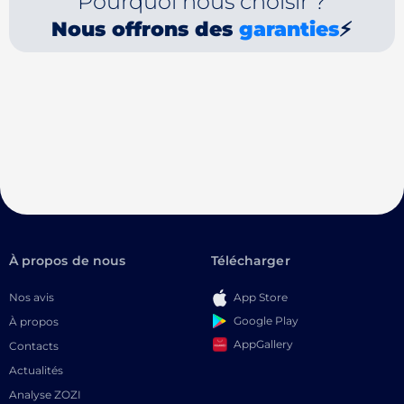
Pourquoi nous choisir ?
Nous offrons des
garanties
⚡
À propos de nous
Télécharger
Nos avis
App Store
Google Play
À propos
AppGallery
Contacts
Actualités
Analyse ZOZI