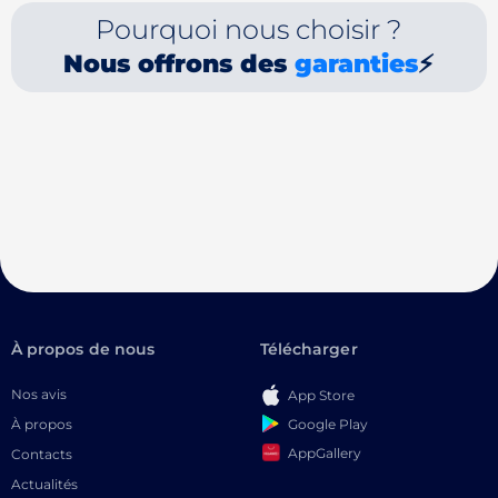
Pourquoi nous choisir ?
Nous offrons des
garanties
⚡
À propos de nous
Télécharger
Nos avis
App Store
Google Play
À propos
AppGallery
Contacts
Actualités