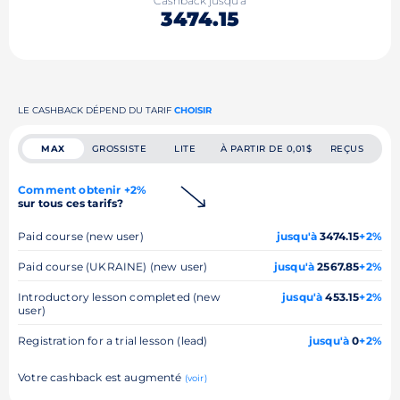
Cashback jusqu'à
3474.15
LE CASHBACK DÉPEND DU TARIF
CHOISIR
MAX
GROSSISTE
LITE
À PARTIR DE 0,01$
REÇUS
Comment obtenir +2%
sur tous ces tarifs?
Paid course (new user)
jusqu'à
3474.15
+2%
Paid course (UKRAINE) (new user)
jusqu'à
2567.85
+2%
Introductory lesson completed (new
jusqu'à
453.15
+2%
user)
Registration for a trial lesson (lead)
jusqu'à
0
+2%
Votre cashback est augmenté
(voir)