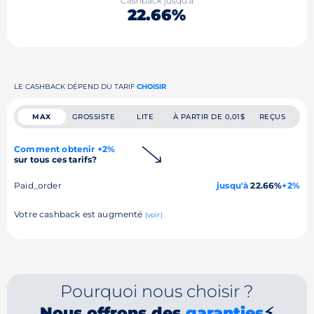
Cashback jusqu'à
22.66%
LE CASHBACK DÉPEND DU TARIF
CHOISIR
MAX
GROSSISTE
LITE
À PARTIR DE 0,01$
REÇUS
Comment obtenir +2%
sur tous ces tarifs?
Paid_order
jusqu'à
22.66%
+2%
Votre cashback est augmenté
(voir)
Pourquoi nous choisir ?
Nous offrons des
garanties
⚡