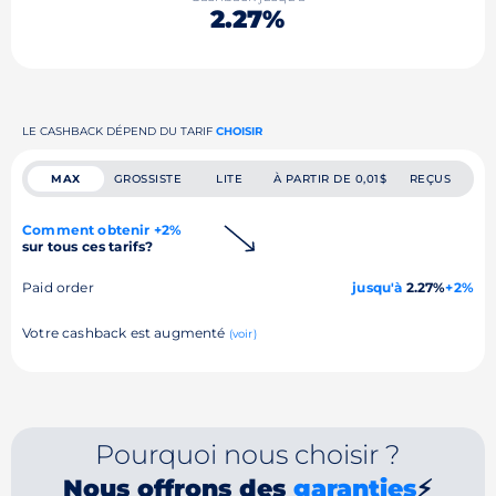
2.27%
LE CASHBACK DÉPEND DU TARIF
CHOISIR
MAX
GROSSISTE
LITE
À PARTIR DE 0,01$
REÇUS
Comment obtenir +2%
sur tous ces tarifs?
Paid order
jusqu'à
2.27%
+2%
Votre cashback est augmenté
(voir)
Pourquoi nous choisir ?
Nous offrons des
garanties
⚡