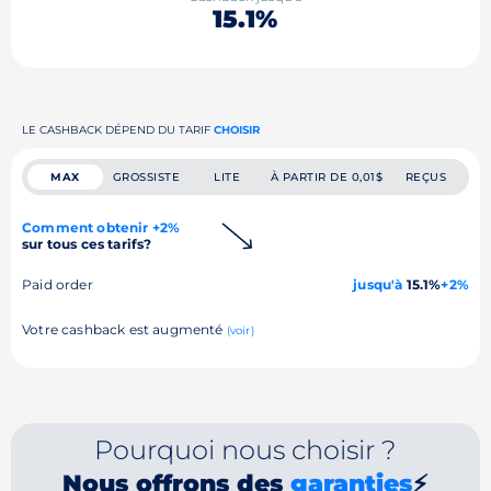
15.1%
LE CASHBACK DÉPEND DU TARIF
CHOISIR
MAX
GROSSISTE
LITE
À PARTIR DE 0,01$
REÇUS
Comment obtenir +2%
sur tous ces tarifs?
Paid order
jusqu'à
15.1%
+2%
Votre cashback est augmenté
(voir)
Pourquoi nous choisir ?
Nous offrons des
garanties
⚡