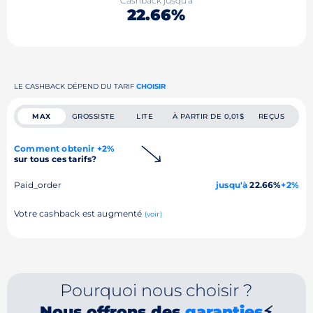
Cashback jusqu'à
22.66%
LE CASHBACK DÉPEND DU TARIF
CHOISIR
MAX
GROSSISTE
LITE
À PARTIR DE 0,01$
REÇUS
Comment obtenir +2%
sur tous ces tarifs?
Paid_order
jusqu'à
22.66%
+2%
Votre cashback est augmenté
(voir)
Pourquoi nous choisir ?
Nous offrons des
garanties
⚡